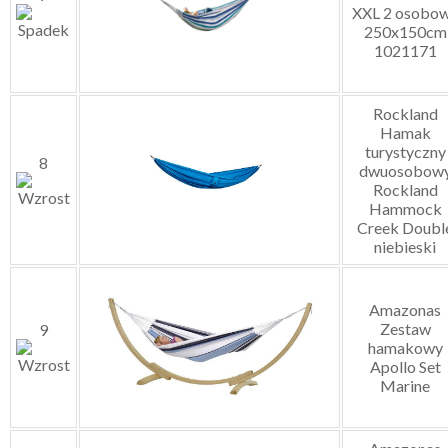
XXL 2 osobo
250x150cm
1021171
Rockland
Hamak
turystyczny
8
dwuosobow
Rockland
Hammock
Creek Doubl
niebieski
Amazonas
Zestaw
9
hamakowy
Apollo Set
Marine