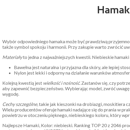
Hamaki,
Wybór odpowiedniego hamaka może być prawdziwą przyjemnością
także symbol spokoju i harmonii. Przy zakupie warto zwrócić 
Materiały
to jedna z najważniejszych kwestii. Niebieskie hamaki
Bawełna jest naturalna i przyjazna dla skóry, ale lepiej s
Nylon jest lekki i odporny na działanie warunków atmosfe
Kolejną kwestią jest
wielkość i nośność
. Zastanów się, czy pot
aby zapewnić bezpieczeństwo. Wybierając model, zwróć uwagę n
wygodę.
Cechy szczególne
, takie jak kieszonki na drobiazgi, moskitie
Wielu producentów oferuje hamaki nadające się do prania w pral
powietrzu w otoczeniu pięknego, niebieskiego koloru, który wpr
Najlepsze Hamaki, Kolor: niebieski. Ranking TOP 20 z 2046 pr