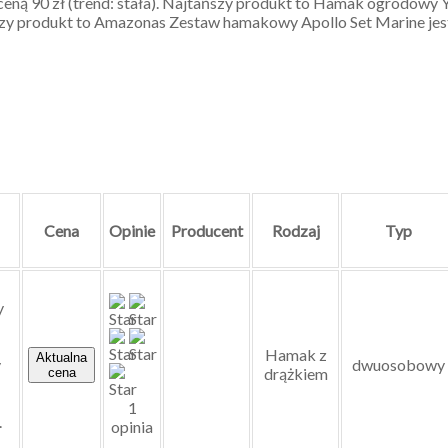
ą ceną 90 zł (trend: stała). Najtańszy produkt to Hamak ogrodow
oższy produkt to Amazonas Zestaw hamakowy Apollo Set Marine jest w
Cena
Opinie
Producent
Rodzaj
Typ
y
Hamak z
Aktualna
y
dwuosobowy
drążkiem
cena
1
.
opinia