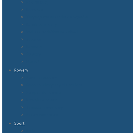
Raki na buty
Krzesiwo
Turystyczna suszarka do włosów
Kubek termiczny
Walizka podróżna na kółkach
Saperka
Karimata
Śpiwory
Namiot
Rowery
Rower crossowy
Rower elektryczny dla seniora
Pompka do roweru
Koszyk na rower
Trenażer rowerowy
Sakwa rowerowa
Sport
Rolki