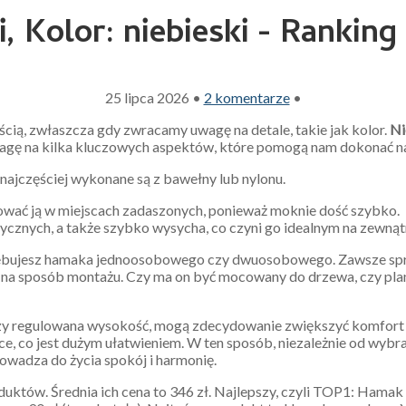
 Kolor: niebieski - Ranking 
25 lipca 2026
•
2 komentarze
•
, zwłaszcza gdy zwracamy uwagę na detale, takie jak kolor.
Ni
uwagę na kilka kluczowych aspektów, które pomogą nam dokonać n
 najczęściej wykonane są z bawełny lub nylonu.
tosować ją w miejscach zadaszonych, ponieważ moknie dość szybko.
rycznych, a także szybko wysycha, co czyni go idealnym na zewnąt
rzebujesz hamaka jednoosobowego czy dwuosobowego. Zawsze spr
a sposób montażu. Czy ma on być mocowany do drzewa, czy planuj
ra czy regulowana wysokość, mogą zdecydowanie zwiększyć komfor
ce, co jest dużym ułatwieniem. W ten sposób, niezależnie od wyb
owadza do życia spokój i harmonię.
oduktów. Średnia ich cena to 346 zł. Najlepszy, czyli TOP1: Ha