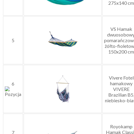
275x140 cm
VS Hamak
dwuosobowy
5
pomarańczow
żółto-fioletow
150x200 cm
Vivere Fotel
hamakowy
6
VIVERE
Brazilian B5
niebiesko-bia
Royokamp
Hamak Class
7