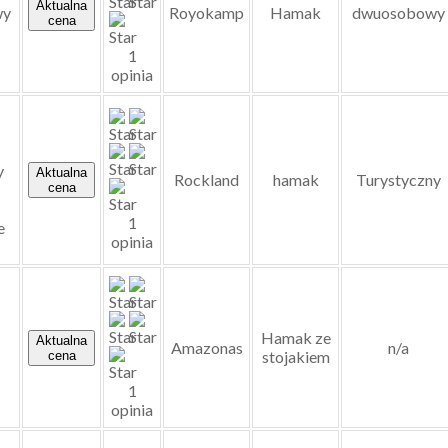
Aktualna
wy
Royokamp
Hamak
dwuosobowy
cena
1
opinia
y
Aktualna
Rockland
hamak
Turystyczny
cena
1
e
opinia
Hamak ze
Aktualna
Amazonas
n/a
stojakiem
cena
1
opinia