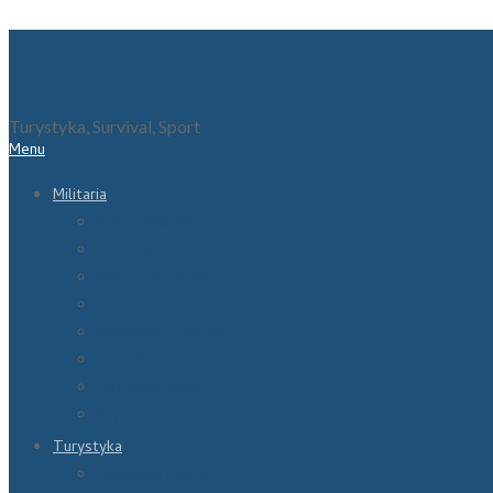
Dizaster.pl
Turystyka, Survival, Sport
Menu
Militaria
Krótkofalówki
Multitool
Nóż survivalowy
Paralizatory
Wykrywacz metali
Lornetka
Gaz pieprzowy
Scyzoryk
Turystyka
Poduszka podróżna