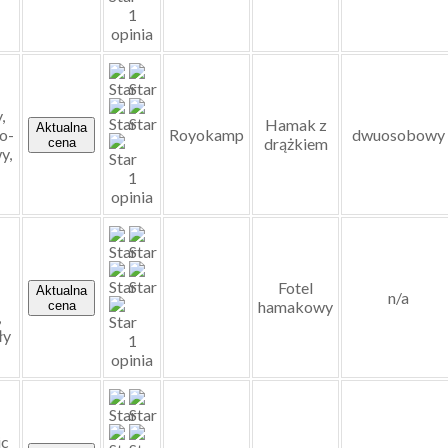
1
opinia
,
Hamak z
Aktualna
o-
Royokamp
dwuosobowy
drążkiem
cena
y,
1
opinia
Fotel
Aktualna
n/a
hamakowy
cena
,
ły
1
opinia
ic