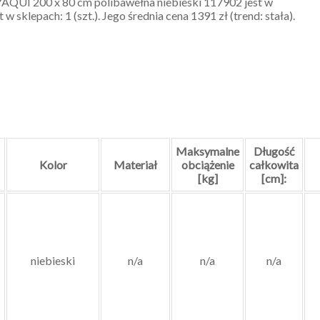
y YAQUI 200 x 80 cm polibawełna niebieski 117902 jest w
 sklepach: 1 (szt.). Jego średnia cena 1391 zł (trend: stała).
Maksymalne
Długość
Kolor
Materiał
obciążenie
całkowita
[kg]
[cm]:
niebieski
n/a
n/a
n/a