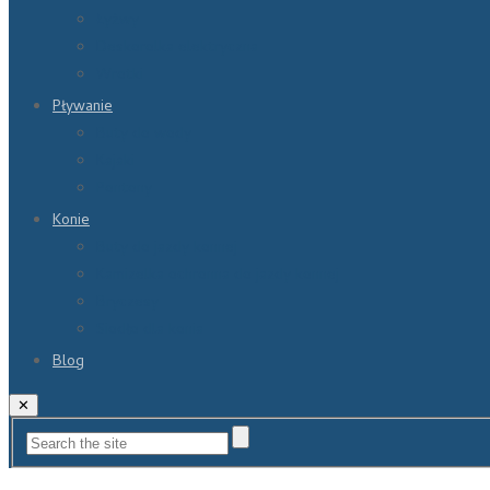
Łyżwy
Deskorolka elektryczna
Wrotki
Pływanie
Buty do wody
Kajaki
Pontony
Konie
Buty do jazdy konnej
Kamizelka ochronna do jazdy konnej
Bryczesy
Siodło dla konia
Blog
✕