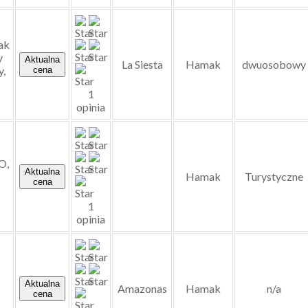
ak
y
Aktualna
La Siesta
Hamak
dwuosobowy
y,
cena
1
opinia
O,
Aktualna
Hamak
Turystyczne
cena
1
opinia
Aktualna
Amazonas
Hamak
n/a
cena