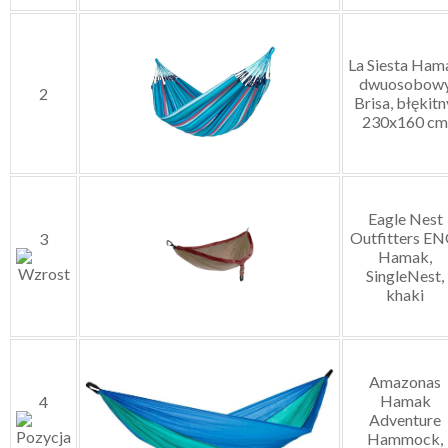
La Siesta Ham
dwuosobow
2
Brisa, błękitn
230x160 cm
Eagle Nest
Outfitters EN
3
Hamak,
SingleNest,
khaki
Amazonas
Hamak
4
Adventure
Hammock,