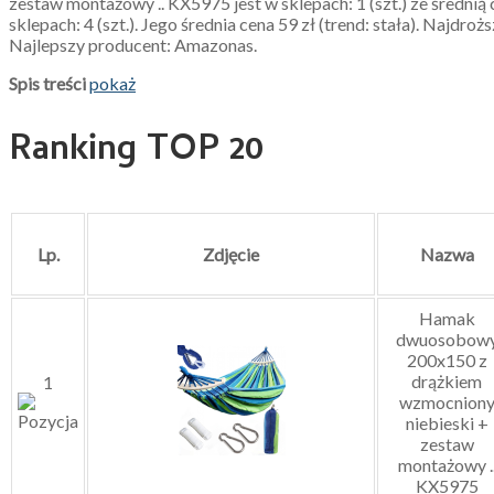
zestaw montażowy .. KX5975 jest w sklepach: 1 (szt.) ze średni
sklepach: 4 (szt.). Jego średnia cena 59 zł (trend: stała). Najdr
Najlepszy producent: Amazonas.
Spis treści
pokaż
Ranking TOP 20
Lp.
Zdjęcie
Nazwa
Hamak
dwuosobow
200x150 z
drążkiem
1
wzmocnion
niebieski +
zestaw
montażowy .
KX5975